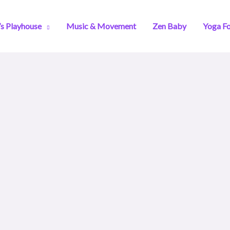
s Playhouse
Music & Movement
Zen Baby
Yoga Fo