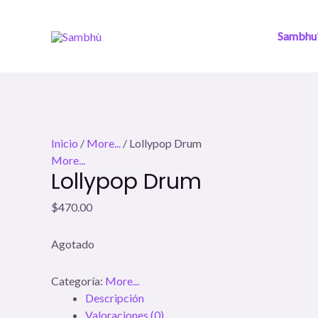
Ir
al
Sambhu’
contenido
Inicio
/
More...
/ Lollypop Drum
More...
Lollypop Drum
$
470.00
Agotado
Categoría:
More...
Descripción
Valoraciones (0)