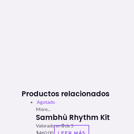
Productos relacionados
Agotado
More...
Sambhù Rhythm Kit
Valorado en
0
de 5
$
460.00
LEER MÁS