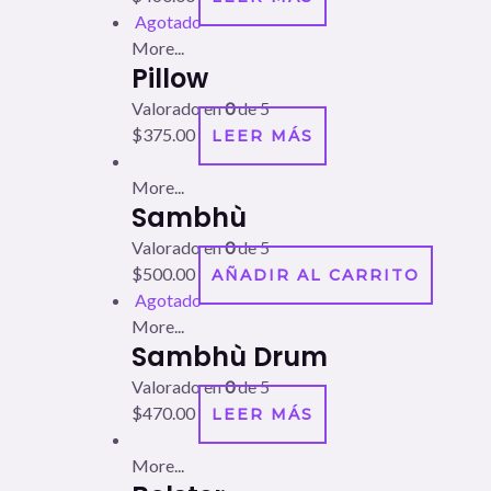
Agotado
More...
Pillow
Valorado en
0
de 5
$
375.00
LEER MÁS
More...
Sambhù
Valorado en
0
de 5
$
500.00
AÑADIR AL CARRITO
Agotado
More...
Sambhù Drum
Valorado en
0
de 5
$
470.00
LEER MÁS
More...