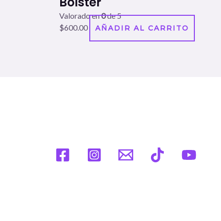
Bolster
Valorado en
0
de 5
$
600.00
AÑADIR AL CARRITO