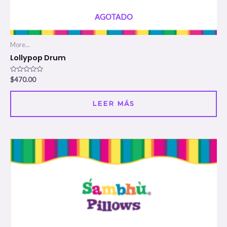
AGOTADO
More...
Lollypop Drum
Valorado
$
470.00
en
0
de
5
LEER MÁS