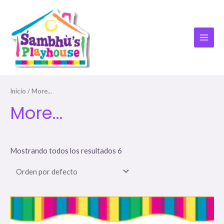
Ir
al
contenido
MAI
ME
Inicio
/ More...
More...
Mostrando todos los resultados 6