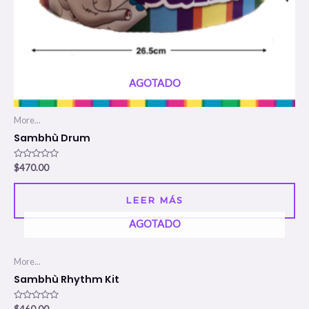
AGOTADO
More...
Sambhù Drum
Valorado
$
470.00
en
0
de
5
LEER MÁS
AGOTADO
More...
Sambhù Rhythm Kit
Valorado
$
460.00