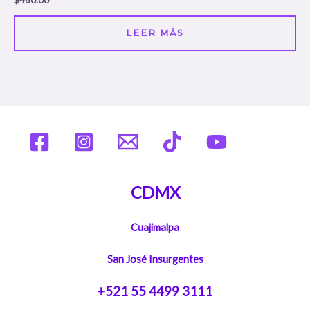
en
0
de
5
LEER MÁS
CDMX
Cuajimalpa
San José Insurgentes
+521 55 4499 3111