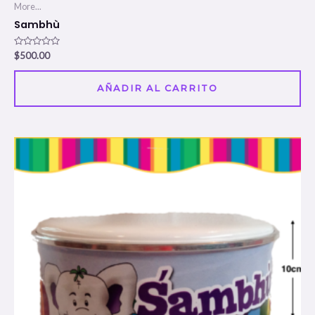
More...
Sambhù
Valorado
$
500.00
en
0
de
5
AÑADIR AL CARRITO