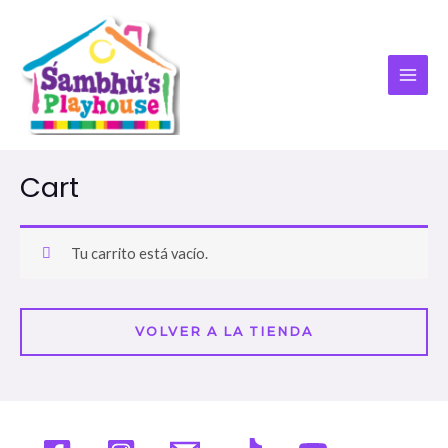
Ir
al
contenido
MAI
ME
Cart
Tu carrito está vacío.
VOLVER A LA TIENDA