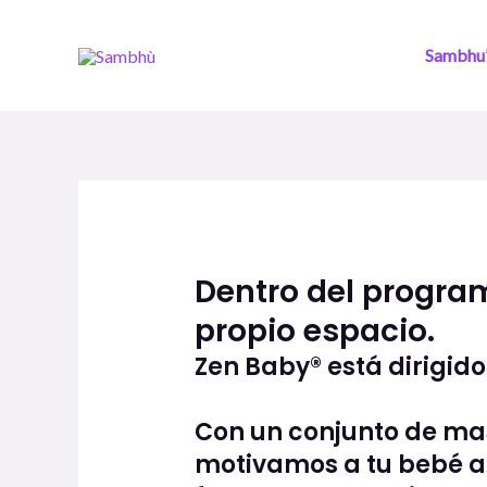
Ir
al
Sambhu’
contenido
Dentro del program
propio espacio.
Zen Baby® está dirigi
Con un conjunto de masa
motivamos a tu bebé a 