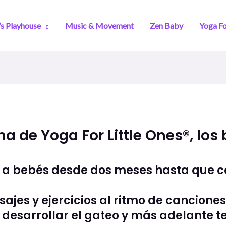
s Playhouse
Music & Movement
Zen Baby
Yoga Fo
a de Yoga For Little Ones®, los
Reproducir video
do a bebés desde dos meses hasta que 
jes y ejercicios al ritmo de canciones
desarrollar el gateo y más adelante te